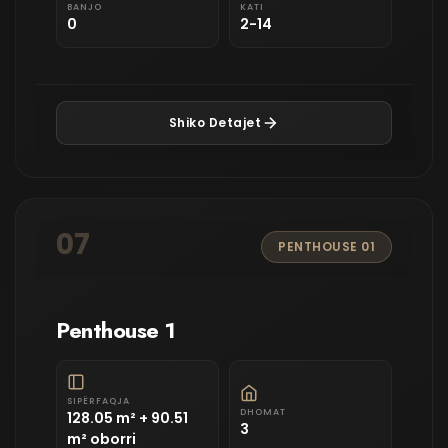
BANJO
KATI
0
2-14
Shiko Detajet
07
PENTHOUSE 01
Penthouse 1
SIPËRFAQJA
DHOMAT
128.05 m² + 90.51
3
m² oborri