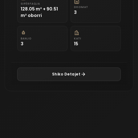
SIPËRFAQJA
DHOMAT
128.05 m² + 90.51
3
m² oborri
BANJO
KATI
3
15
Shiko Detajet