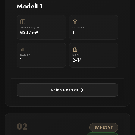
Modeli 1
SIPËRFAQJA
DHOMAT
63.17 m²
1
BANJO
KATI
1
2-14
Shiko Detajet
02
BANESAT