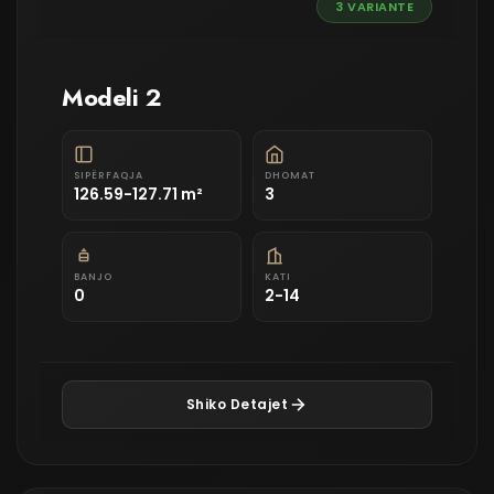
3 VARIANTE
Modeli 2
SIPËRFAQJA
DHOMAT
126.59-127.71 m²
3
BANJO
KATI
0
2-14
Shiko Detajet