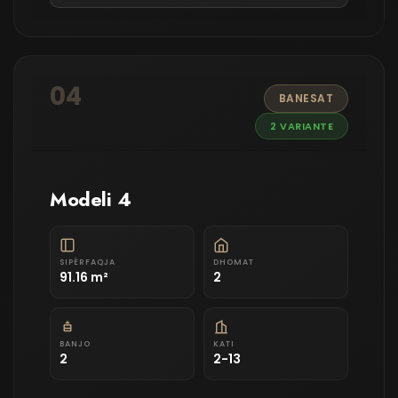
04
BANESAT
2 VARIANTE
Modeli 4
SIPËRFAQJA
DHOMAT
91.16 m²
2
BANJO
KATI
2
2-13