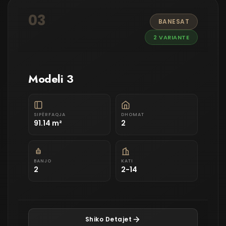
03
BANESAT
2 VARIANTE
Modeli 3
SIPËRFAQJA
DHOMAT
91.14 m²
2
BANJO
KATI
2
2-14
Shiko Detajet