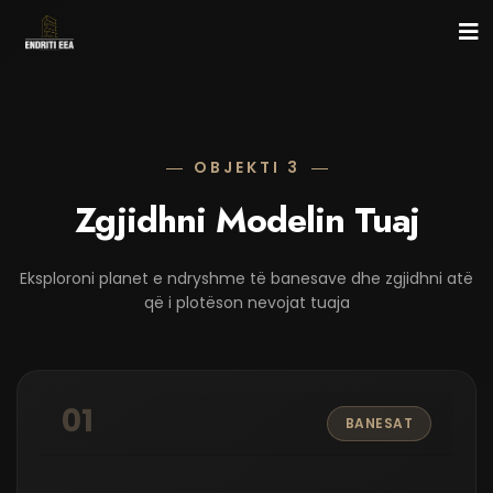
Ballina
Katallogu
OBJEKTI 3
Galeria
Zgjidhni Modelin Tuaj
Objekti 360°
Rreth nesh
Eksploroni planet e ndryshme të banesave dhe zgjidhni atë
që i plotëson nevojat tuaja
+383 44324582
01
BANESAT