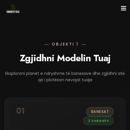
Ballina
Katallogu
OBJEKTI 1
Galeria
Zgjidhni Modelin Tuaj
Objekti 360°
Rreth nesh
Eksploroni planet e ndryshme të banesave dhe zgjidhni atë
që i plotëson nevojat tuaja
+383 44324582
01
BANESAT
2 VARIANTE