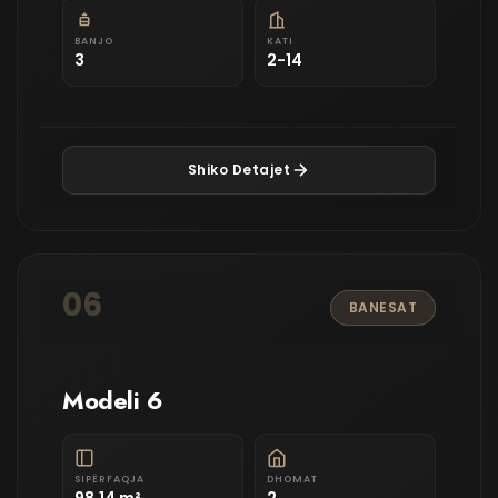
BANJO
KATI
3
2-14
Shiko Detajet
06
BANESAT
Modeli 6
SIPËRFAQJA
DHOMAT