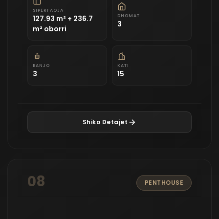
SIPËRFAQJA
DHOMAT
127.93 m² + 236.7
3
m² oborri
BANJO
KATI
3
15
Shiko Detajet
08
PENTHOUSE