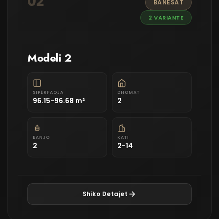
02
BANESAT
2 VARIANTE
Modeli 2
SIPËRFAQJA
DHOMAT
96.15-96.68 m²
2
BANJO
KATI
2
2-14
Shiko Detajet