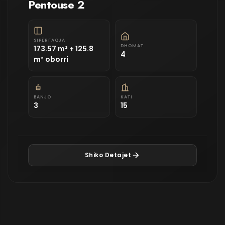
Pentouse 2
SIPËRFAQJA
DHOMAT
173.57 m² + 125.8
4
m² oborri
BANJO
KATI
3
15
Shiko Detajet