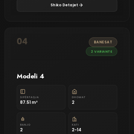
Shiko Detajet
04
BANESAT
2 VARIANTE
Modeli 4
SIPËRFAQJA
DHOMAT
87.51 m²
2
BANJO
KATI
2
2-14