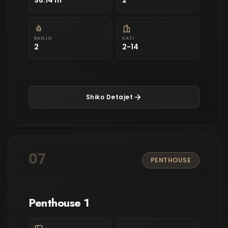
98.14 m²
2
BANJO
KATI
2
2-14
Shiko Detajet
07
PENTHOUSE
Penthouse 1