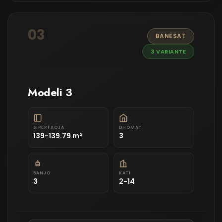
03
BANESAT
3 VARIANTE
Modeli 3
SIPËRFAQJA
DHOMAT
139-139.79 m²
3
BANJO
KATI
3
2-14