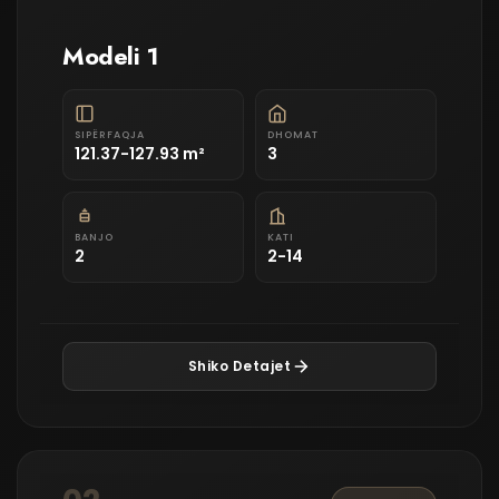
Modeli 1
SIPËRFAQJA
DHOMAT
121.37-127.93 m²
3
BANJO
KATI
2
2-14
Shiko Detajet